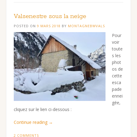
Valsenestre sous la neige
POSTED ON
9 MARS 2018
BY
MONTAGNEBWVALS
Pour
voir
toute
s les
phot
os de
cette
esca
pade
ennei
gée,
cliquez sur le lien ci-dessous :
« Valsenestre
Continue reading
→
sous
la
2 COMMENTS