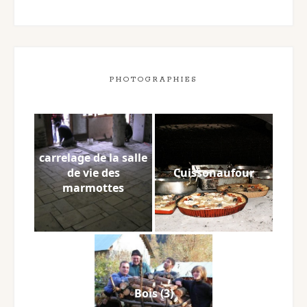
neige »
PHOTOGRAPHIES
carrelage de la salle
de vie des
Cuissonaufour
marmottes
Bois (3)